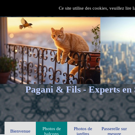
Ce site utilise des cookies, veuillez lire
Pagani & Fils - Experts en
Photos de
Photos de
Passerelle sur
Bienvenue
balcons
jardins
mesure