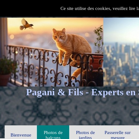
Ce site utilise des cookies, veuillez lire
Pagani & Fils - Experts en
Photos de
Photos de
Passerelle sur
Bienvenue
balcons
jardins
mesure