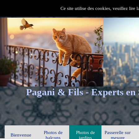
Ce site utilise des cookies, veuillez lire
Pagani & Fils - Experts en
Photos de
Photos de
Passerelle sur
Bienvenue
balcons
jardins
mesure