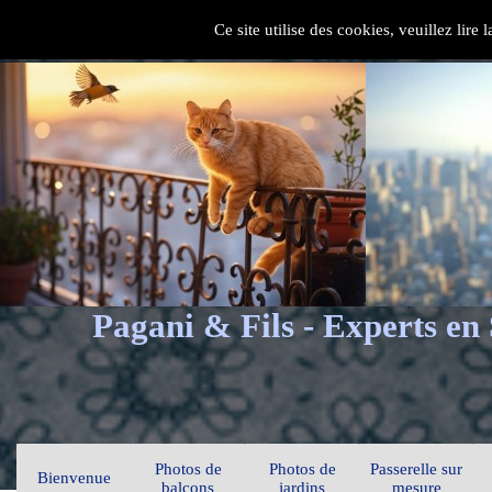
Ce site utilise des cookies, veuillez lire
Pagani & Fils - Experts en
Photos de
Photos de
Passerelle sur
Bienvenue
balcons
jardins
mesure