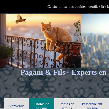
Ce site utilise des cookies, veuillez lire
Pagani & Fils - Experts en
Photos de
Photos de
Passerelle sur
Bienvenue
balcons
jardins
mesure