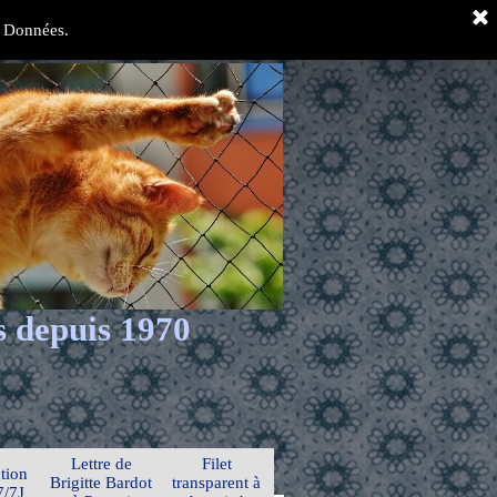
es Données.
s depuis 1970
Lettre de
Filet
tion
Brigitte Bardot
transparent à
7/7J