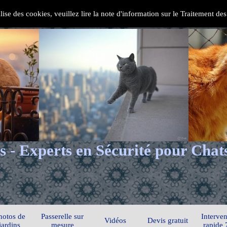
ilise des cookies, veuillez lire la note d'information sur le Traitement d
s - Experts en Sécurité pour Chat
hotos de
Passerelle sur
Interven
Vidéos
Devis gratuit
jardins
mesure
rapide 