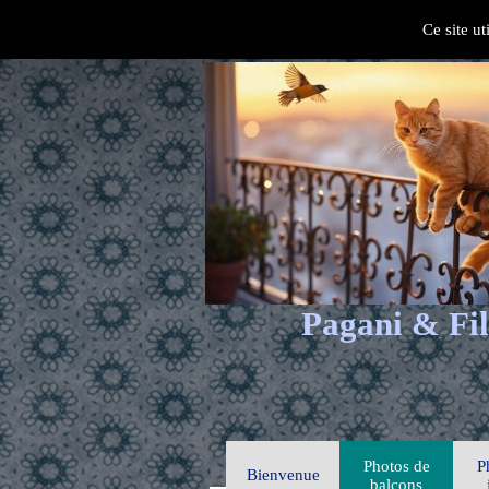
Ce site ut
Pagani & Fil
Photos de
P
Bienvenue
balcons