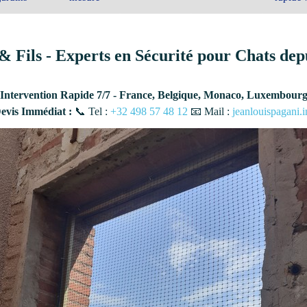
& Fils - Experts en Sécurité pour Chats dep
Intervention Rapide 7/7 - France, Belgique, Monaco, Luxembour
vis Immédiat :
📞 Tel :
+32 498 57 48 12
📧 Mail :
jeanlouispagani