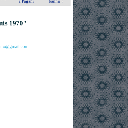
à Pagani
bannir !
uis 1970"
g
.info@gmail.com