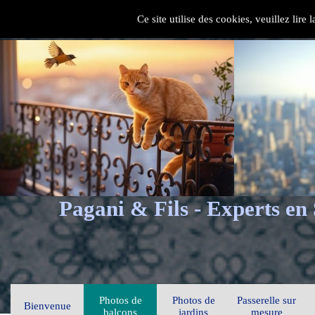
Ce site utilise des cookies, veuillez lire
Pagani & Fils - Experts en
Photos de
Photos de
Passerelle sur
Bienvenue
balcons
jardins
mesure