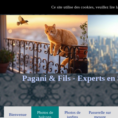
Ce site utilise des cookies, veuillez lire
Pagani & Fils - Experts en
Photos de
Photos de
Passerelle sur
Bienvenue
balcons
jardins
mesure