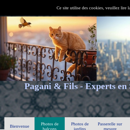
Ce site utilise des cookies, veuillez lire
Pagani & Fils - Experts en
Photos de
Photos de
Passerelle sur
Bienvenue
balcons
jardins
mesure