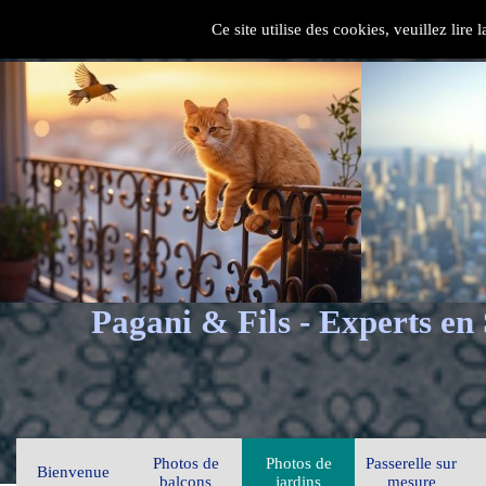
Ce site utilise des cookies, veuillez lire
Pagani & Fils - Experts en
Photos de
Photos de
Passerelle sur
Bienvenue
balcons
jardins
mesure