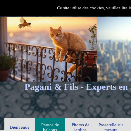
Ce site utilise des cookies, veuillez lire
Pagani & Fils - Experts en
Photos de
Photos de
Passerelle sur
Bienvenue
balcons
jardins
mesure