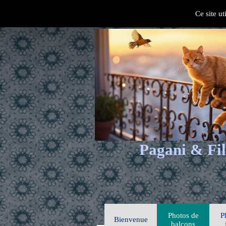
Ce site ut
Pagani & Fil
Photos de
P
Bienvenue
balcons