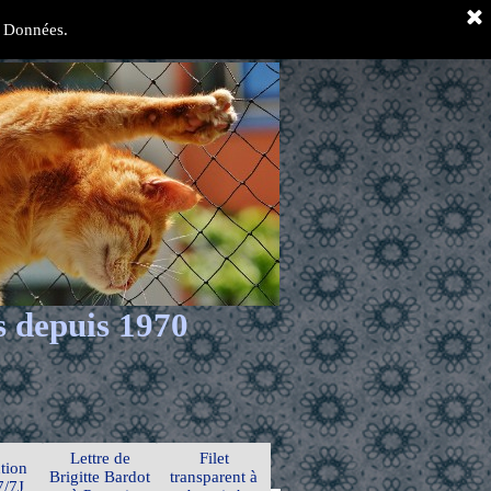
es Données.
s depuis 1970
Lettre de
Filet
tion
Brigitte Bardot
transparent à
7/7J