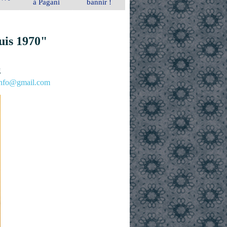
à Pagani
bannir !
uis 1970"
g
.info@gmail.com