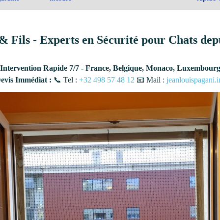
& Fils - Experts en Sécurité pour Chats dep
Intervention Rapide 7/7 - France, Belgique, Monaco, Luxembour
vis Immédiat :
📞 Tel :
+32 498 57 48 12
📧 Mail :
jeanlouispagani