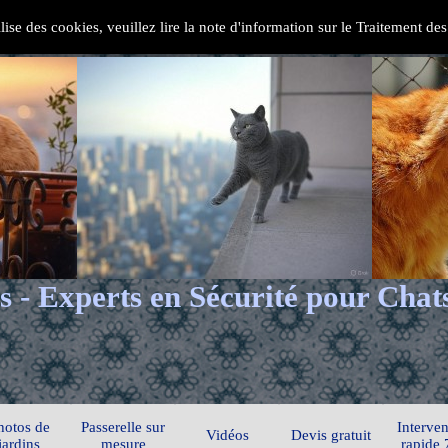
ilise des cookies, veuillez lire la note d'information sur le Traitement d
s - Experts en Sécurité pour Chat
hotos de
Passerelle sur
Interven
Vidéos
Devis gratuit
jardins
mesure
rapide 