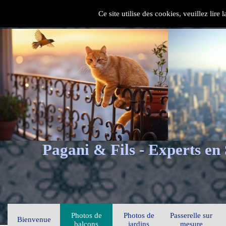
Ce site utilise des cookies, veuillez lire
Pagani & Fils - Experts en
Photos de
Photos de
Passerelle sur
Bienvenue
balcons
jardins
mesure