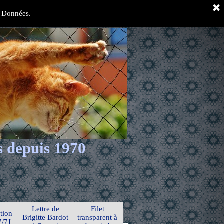
es Données.
s depuis 1970
Lettre de
Filet
tion
Brigitte Bardot
transparent à
7/7J