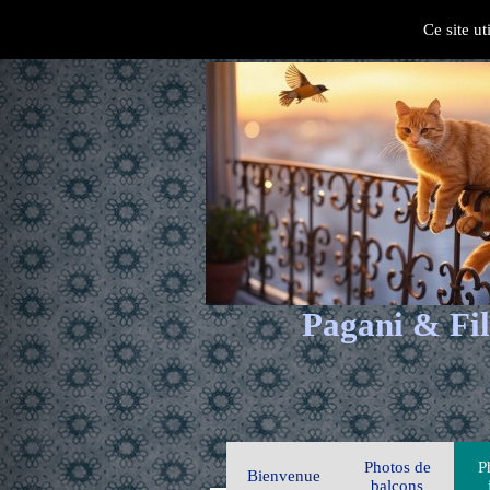
Ce site ut
Pagani & Fil
Photos de
P
Bienvenue
balcons