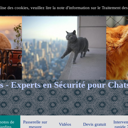
ilise des cookies, veuillez lire la note d'information sur le Traitement d
s - Experts en Sécurité pour Chat
hotos de
Passerelle sur
Interven
Vidéos
Devis gratuit
jardins
mesure
rapide 