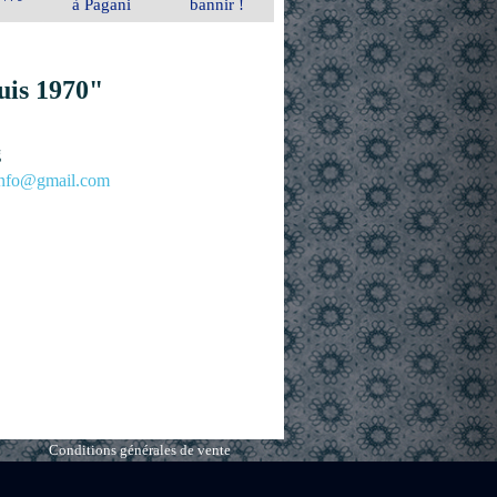
à Pagani
bannir !
uis 1970"
g
.info@gmail.com
Conditions générales de vente