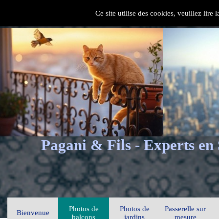
Ce site utilise des cookies, veuillez lire
Pagani & Fils - Experts en
Photos de
Photos de
Passerelle sur
Bienvenue
balcons
jardins
mesure