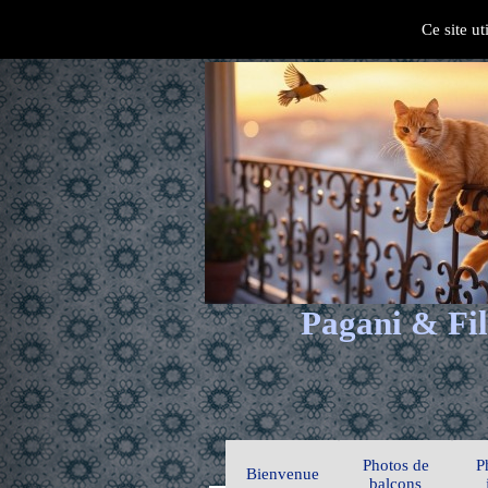
Ce site ut
Pagani & Fil
Photos de
P
Bienvenue
balcons