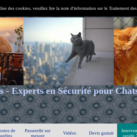
ilise des cookies, veuillez lire la note d'information sur le Traitement d
s - Experts en Sécurité pour Chat
hotos de
Passerelle sur
Interven
Vidéos
Devis gratuit
jardins
mesure
rapide 