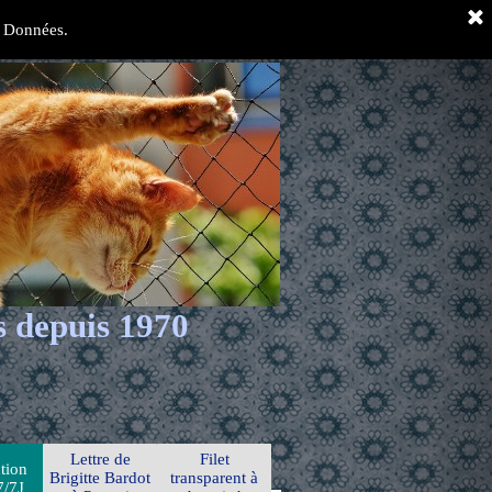
es Données.
s depuis 1970
Lettre de
Filet
tion
Brigitte Bardot
transparent à
7/7J