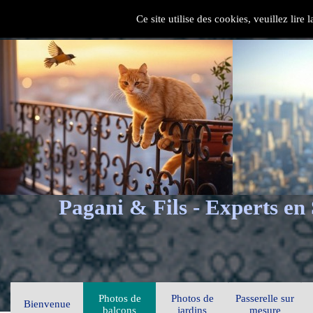
Ce site utilise des cookies, veuillez lire
Pagani & Fils - Experts en
Photos de
Photos de
Passerelle sur
Bienvenue
balcons
jardins
mesure