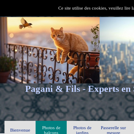
Ce site utilise des cookies, veuillez lire
Pagani & Fils - Experts en
Photos de
Photos de
Passerelle sur
Bienvenue
balcons
jardins
mesure