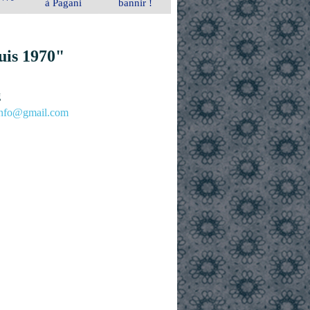
à Pagani
bannir !
uis 1970"
g
.info@gmail.com