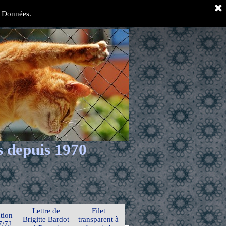
es Données.
s depuis 1970
Lettre de
Filet
tion
Brigitte Bardot
transparent à
7/7J