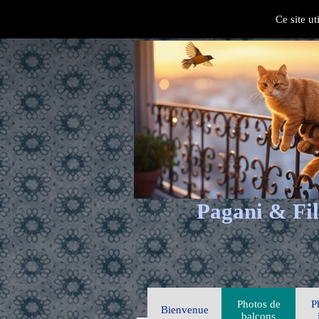
Ce site ut
Pagani & Fil
Photos de
P
Bienvenue
balcons