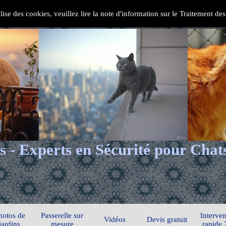
ilise des cookies, veuillez lire la note d'information sur le Traitement d
s - Experts en Sécurité pour Chat
hotos de
Passerelle sur
Interven
Vidéos
Devis gratuit
jardins
mesure
rapide 