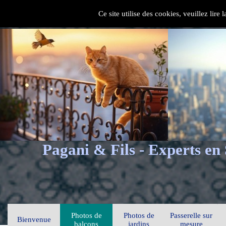
Ce site utilise des cookies, veuillez lire
Pagani & Fils - Experts en
Photos de
Photos de
Passerelle sur
Bienvenue
balcons
jardins
mesure