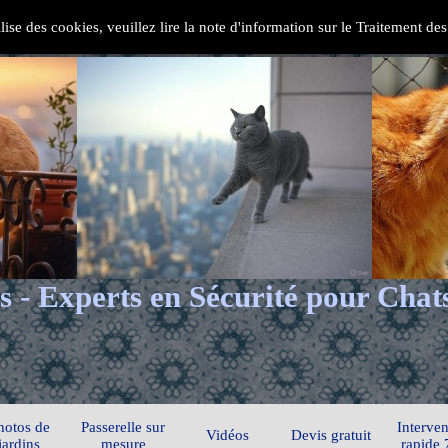
ilise des cookies, veuillez lire la note d'information sur le Traitement d
s - Experts en Sécurité pour Chat
hotos de
Passerelle sur
Interven
Vidéos
Devis gratuit
jardins
mesure
rapide 