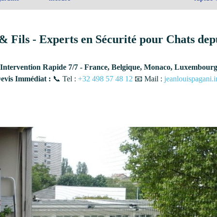
& Fils - Experts en Sécurité pour Chats dep
Intervention Rapide 7/7 - France, Belgique, Monaco, Luxembour
vis Immédiat :
📞 Tel :
+32 498 57 48 12
📧 Mail :
jeanlouispagani