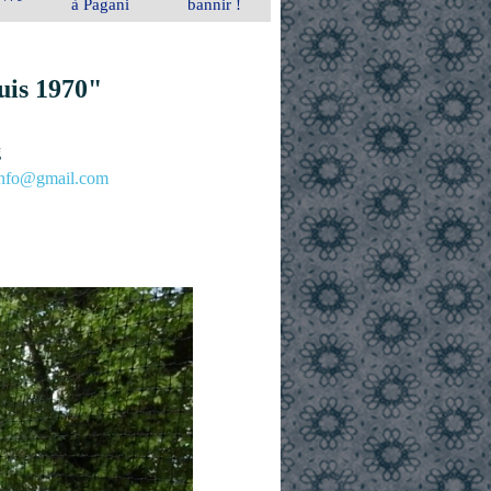
à Pagani
bannir !
uis 1970"
g
.info@gmail.com