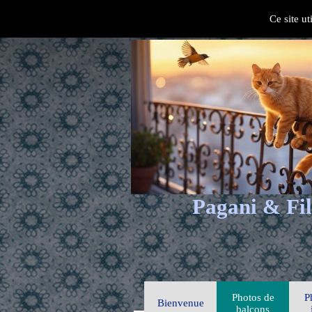
Ce site ut
Pagani & Fil
Photos de
P
Bienvenue
balcons