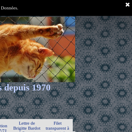
es Données.
s depuis 1970
Lettre de
Filet
tion
Brigitte Bardot
transparent à
7/7J