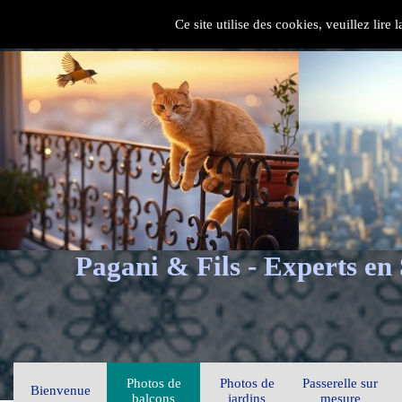
Ce site utilise des cookies, veuillez lire
Pagani & Fils - Experts en
Photos de
Photos de
Passerelle sur
Bienvenue
balcons
jardins
mesure