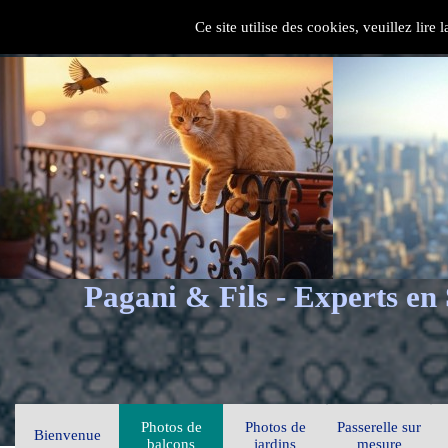
Ce site utilise des cookies, veuillez lire
Pagani & Fils - Experts en
Photos de
Photos de
Passerelle sur
Bienvenue
balcons
jardins
mesure