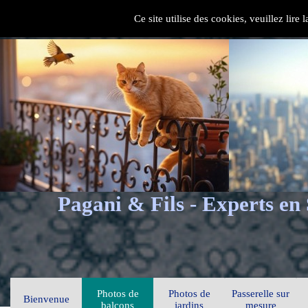
Ce site utilise des cookies, veuillez lire
Pagani & Fils - Experts en
Photos de
Photos de
Passerelle sur
Bienvenue
balcons
jardins
mesure