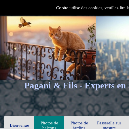
Ce site utilise des cookies, veuillez lire
Pagani & Fils - Experts en
Photos de
Photos de
Passerelle sur
Bienvenue
balcons
jardins
mesure