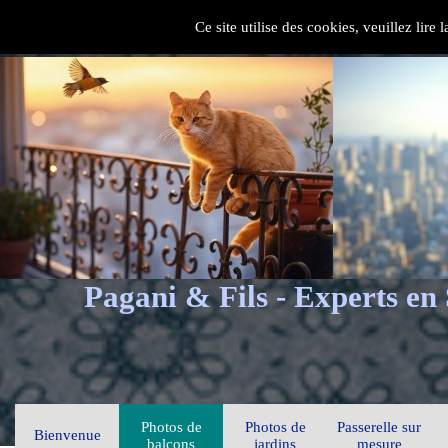
Ce site utilise des cookies, veuillez lire
Pagani & Fils - Experts en
Photos de
Photos de
Passerelle sur
Bienvenue
balcons
jardins
mesure