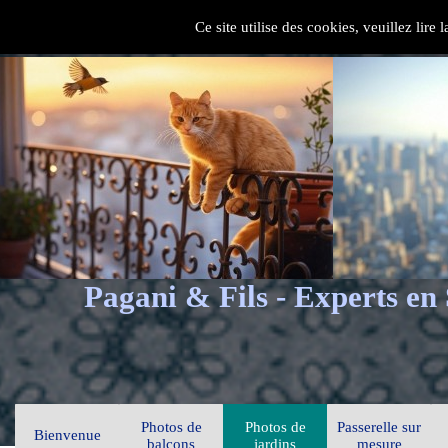
Ce site utilise des cookies, veuillez lire
Pagani & Fils - Experts en
Photos de
Photos de
Passerelle sur
Bienvenue
balcons
jardins
mesure