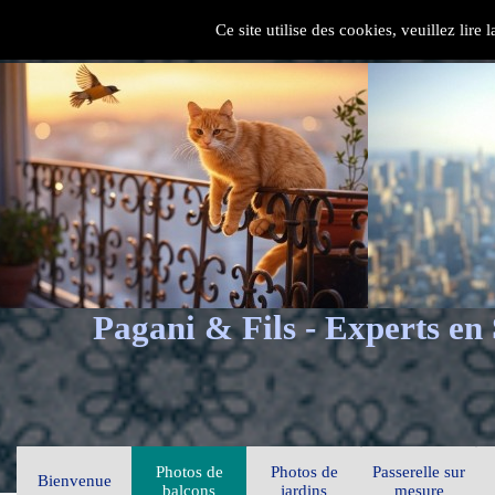
Ce site utilise des cookies, veuillez lire
Pagani & Fils - Experts en
Photos de
Photos de
Passerelle sur
Bienvenue
balcons
jardins
mesure