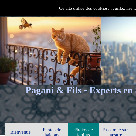
Ce site utilise des cookies, veuillez lire
Pagani & Fils - Experts en
Photos de
Photos de
Passerelle sur
Bienvenue
balcons
jardins
mesure